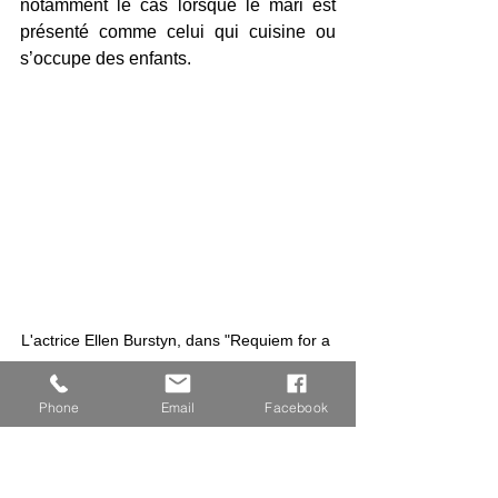
notamment le cas lorsque le mari est 
présenté comme celui qui cuisine ou 
s’occupe des enfants.
L'actrice Ellen Burstyn, dans "Requiem for a 
dream"
Phone
Email
Facebook
On trouve aussi des mères qui ne 
parviennent pas à prendre soin de leurs 
enfants. Dans 
Requiem for a Dream 
(2000), à titre d’exemple, la mère tente 