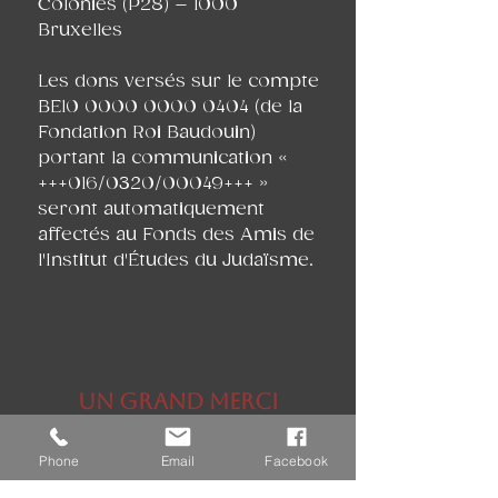
Colonies (P28) – 1000
Bruxelles
Les dons versés sur le compte
BE10 0000 0000 0404 (de la
Fondation Roi Baudouin)
portant la communication «
+++016/0320/00049+++ »
seront automatiquement
affectés au Fonds des Amis de
l'Institut d'Études du Judaïsme.
Un grand merci
d'avance !
Phone
Email
Facebook