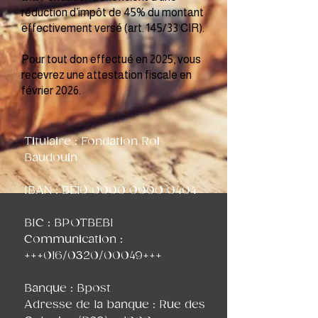
réduction d’impôt de 45% du montant
effectivement versé (art. 145/33 CIR).
Pour tout don effectué en 2025, vous
recevrez une attestation fiscale en
février 2026.
Titulaire : Fondation Roi
Baudouin
IBAN : BE10 0000 0000 0404
BIC : BPOTBEB1
Communication :
+++016/0320/00049+++
Banque : Bpost
Adresse de la banque : Rue des