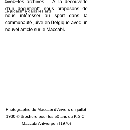
avec les archives – À la découverte 
Archives
d’un document”, nous proposons de 
Le judaïsme dans les arts
nous intéresser au sport dans la 
communauté juive en Belgique avec un 
nouvel article sur le Maccabi. 
Photographie du Maccabi d’Anvers en juillet 
1930 © Brochure pour les 50 ans du K.S.C. 
Maccabi Antwerpen (1970)