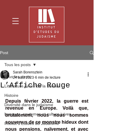
Post
Tous les posts
Sarah Borensztein
Tous les posts
24 août 2023
6 min de lecture
L’Affiche Rouge
Littérature juive / de la Shoah
Histoire
Depuis février 2022, la guerre est 
Diversité dans le judaïsme
revenue en Europe. Voilà que, 
Langues, coutumes et culture juives
brutalement, nous nous sommes 
souvenus de ce monstre hideux dont 
Institut d'Etudes du Judaïsme
nous pensions, naïvement, et avec 