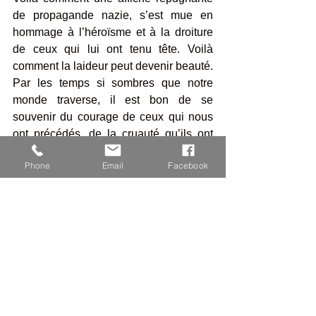
de propagande nazie, s’est mue en 
hommage à l’héroïsme et à la droiture 
de ceux qui lui ont tenu tête. Voilà 
comment la laideur peut devenir beauté.
Par les temps si sombres que notre 
monde traverse, il est bon de se 
souvenir du courage de ceux qui nous 
ont précédés, de la cruauté qu’ils ont 
connue et subie, de l’humanité de 
Phone
Email
Facebook
Missak Manouchian jusqu’à la dernière 
minute de sa vie, et de la lumière que la 
Mémoire et la transmission peuvent 
néanmoins apporter. Il est d’ailleurs 
question, à l’occasion des 80 ans de la 
mort du résistant, en 2024, de faire 
entrer Missak et Mélinée Manouchian 
au Panthéon.