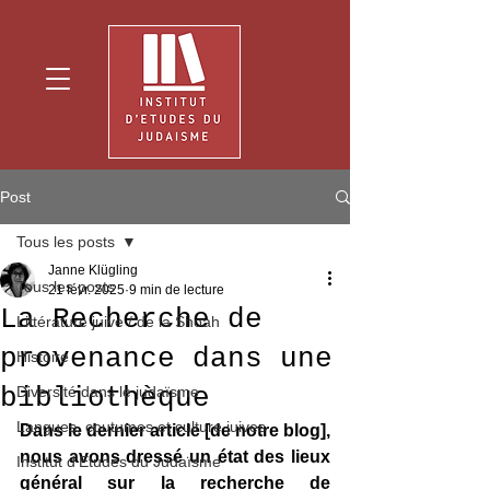
Post
Tous les posts
Janne Klügling
Tous les posts
21 févr. 2025
9 min de lecture
La Recherche de
Littérature juive / de la Shoah
provenance dans une
Histoire
bibliothèque
Diversité dans le judaïsme
Langues, coutumes et culture juives
Dans le dernier article [de notre blog], 
nous avons dressé un état des lieux 
Institut d'Etudes du Judaïsme
général sur la recherche de 