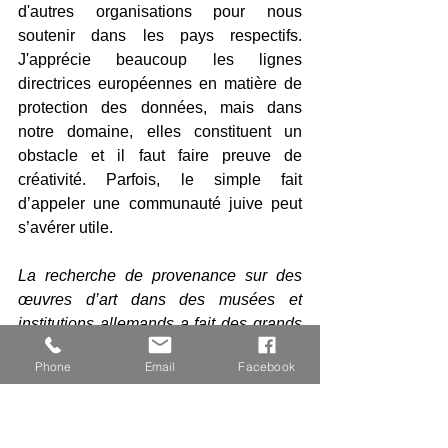
d'autres organisations pour nous 
soutenir dans les pays respectifs. 
J'apprécie beaucoup les lignes 
directrices européennes en matière de 
protection des données, mais dans 
notre domaine, elles constituent un 
obstacle et il faut faire preuve de 
créativité. Parfois, le simple fait 
d’appeler une communauté juive peut 
s’avérer utile.
La recherche de provenance sur des 
œuvres d’art dans des musées et 
institutions allemands a fait des grands 
progrès ces dernières années. La 
Phone
Email
Facebook
Staatsbibliothek zu Berlin, héritière de 
la Preussische Staatsbibliothek, a 
commencé à mettre en place des 
projets de recherche de provenance en 