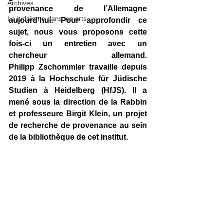
Archives
provenance de l’Allemagne 
Le judaïsme dans les arts
aujourd’hui. Pour approfondir ce 
sujet, nous vous proposons cette 
fois-ci un entretien avec un 
chercheur allemand. 
Philipp
Zschommler travaille depuis 
2019
à la Hochschule für Jüdische 
Studien à Heidelberg (HfJS). Il a 
mené sous la direction de la Rabbin 
et professeure Birgit Klein, un projet 
de recherche de provenance au sein 
de la bibliothèque de cet institut. 