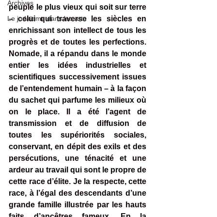
Archives
peuple le plus vieux qui soit sur terre 
Le judaïsme dans les arts
– celui qui traverse les siècles en 
enrichissant son intellect de tous les 
progrès et de toutes les perfections. 
Nomade, il a répandu dans le monde 
entier les idées industrielles et 
scientifiques successivement issues 
de l’entendement humain – à la façon 
du sachet qui parfume les milieux où 
on le place. Il a été l’agent de 
transmission et de diffusion de 
toutes les supériorités sociales, 
conservant, en dépit des exils et des 
persécutions, une ténacité et une 
ardeur au travail qui sont le propre de 
cette race d’élite. Je la respecte, cette 
race, à l’égal des descendants d’une 
grande famille illustrée par les hauts 
faits d’ancêtres fameux. En la 