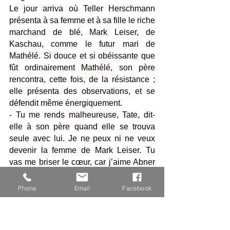
Le jour arriva où Teller Herschmann 
présenta à sa femme et à sa fille le riche 
marchand de blé, Mark Leiser, de 
Kaschau, comme le futur mari de 
Mathélé. Si douce et si obéissante que 
fût ordinairement Mathélé, son père 
rencontra, cette fois, de la résistance ; 
elle présenta des observations, et se 
défendit même énergiquement. 
- Tu me rends malheureuse, Tate, dit-
elle à son père quand elle se trouva 
seule avec lui. Je ne peux ni ne veux 
devenir la femme de Mark Leiser. Tu 
vas me briser le cœur, car j’aime Abner 
Barach, et je n’aimerai jamais un autre.
Mais Teller Herschmann ne tint aucun 
Phone
Email
Facebook
compte de la déclaration et de la 
résistance de sa fille ; ses prières ne le 
touchaient pas plus que ses larmes, pas 