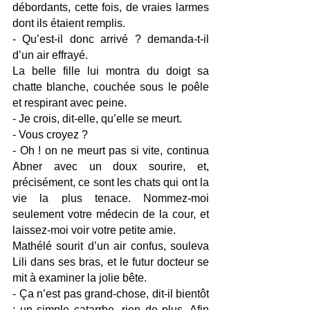
débordants, cette fois, de vraies larmes 
dont ils étaient remplis. 
- Qu’est-il donc arrivé ? demanda-t-il 
d’un air effrayé. 
La belle fille lui montra du doigt sa 
chatte blanche, couchée sous le poêle 
et respirant avec peine.
- Je crois, dit-elle, qu’elle se meurt. 
- Vous croyez ? 
- Oh ! on ne meurt pas si vite, continua 
Abner avec un doux sourire, et, 
précisément, ce sont les chats qui ont la 
vie la plus tenace. Nommez-moi 
seulement votre médecin de la cour, et 
laissez-moi voir votre petite amie. 
Mathélé sourit d’un air confus, souleva 
Lili dans ses bras, et le futur docteur se 
mit à examiner la jolie bête.
- Ça n’est pas grand-chose, dit-il bientôt 
; un simple catarrhe, rien de plus. Afin 