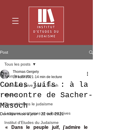
Post
Tous les posts
Thomas Gergely
Tous les posts
13 août 2021
14 min de lecture
Contes juifs : à la
Littérature juive / de la Shoah
rencontre de Sacher-
Histoire
Masoch
Diversité dans le judaïsme
Langues, coutumes et culture juives
Dernière mise à jour :
22 oct. 2021
Institut d'Etudes du Judaïsme
« Dans le peuple juif, j’admire le 