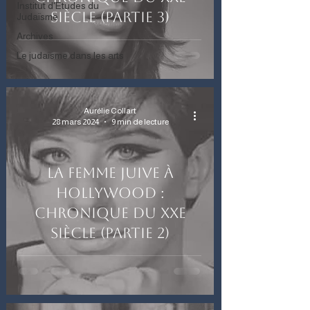
Institut d'Etudes du
siècle (partie 3)
Judaïsme
Archives
Le judaïsme dans les arts
Aurélie Collart
28 mars 2024
9 min de lecture
La femme juive à
Hollywood :
chronique du XXe
siècle (partie 2)