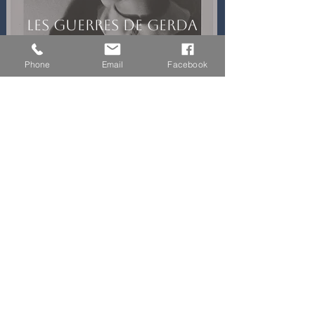
Les guerres de Gerda
Taro
Phone
Email
Facebook
Pour ne rien rater des nouveaux
articles publiés par l'Institut
d'Etudes du Judaïsme
Abonnez-vous à notre
newsletter
S'abonner